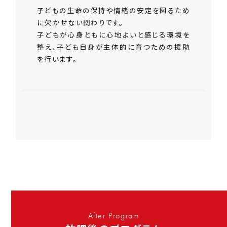
子どもの生命の保持や情緒の安定を図るため
に欠かせない関わりです。
で
子どもが心身ともに心地よいと感じる環境を
整え、子ども自身が主体的に育つための援助
を行います。
After Program