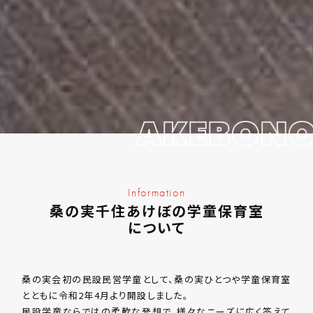
AKEBON
Information
桑の実千住あけぼの学童保育室
について
桑の実会初の民設民営学童として、桑の実ひとつや学童保育室
とともに令和2年4月より開設しました。
民設学童ならではの柔軟な発想で、様々なニーズに広く答えて