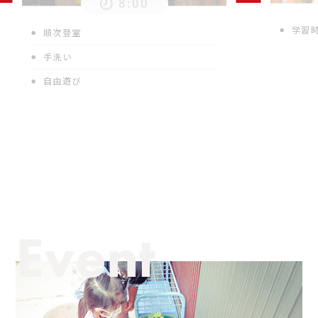
8:00
学習時
順次登室
手洗い
自由遊び
Event