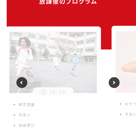
放課後のプログラム
14:30
おや
順次登室
手洗
手洗い
自由遊び