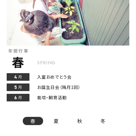
年間行事
春
夏
秋
冬
SPRING
SUMMER
AUTUMN
WINTER
4
10
7
1
入室おめでとう会
七夕工作
ハロウィンパーティ
コマ検定
月
月
月
月
5
11
8
2
お誕生日会（隔月1回）
縁日ごっこ
学童まつり
節分会
月
月
月
月
6
12
9
3
栽培・飼育活動
手作りおやつ
クリスマス会
卒室式
月
月
月
月
春
夏
秋
冬